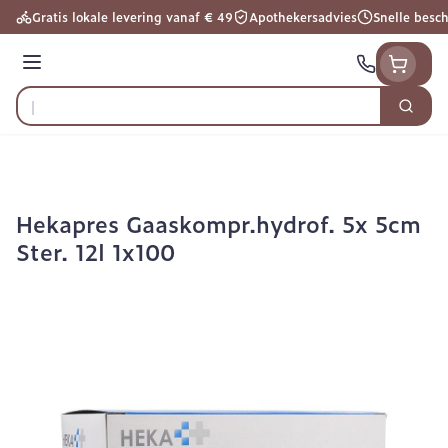
Ga naar de inhoud
Gratis lokale levering vanaf € 49
Apothekersadvies
Snelle besc
Menu
Zoek
Product, merk, categorie...
Hekapres Gaaskompr.hydrof. 5x 5cm
Ster. 12l 1x100