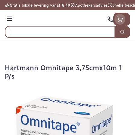
Ga naar de inhoud
Gratis lokale levering vanaf € 49
Apothekersadvies
Snelle besc
Menu
Zoek
Product, merk, categorie...
Hartmann Omnitape 3,75cmx10m 1
P/s