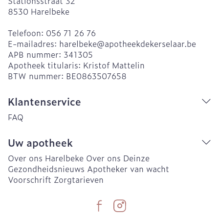
Stationsstraat 32
8530
Harelbeke
Telefoon:
056 71 26 76
E-mailadres:
harelbeke@
apotheekdekerselaar.be
APB nummer:
341305
Apotheek titularis:
Kristof Mattelin
BTW nummer:
BE0863507658
Klantenservice
FAQ
Uw apotheek
Over ons Harelbeke
Over ons Deinze
Gezondheidsnieuws
Apotheker van wacht
Voorschrift
Zorgtarieven