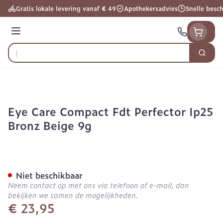
Ga naar de inhoud
Gratis lokale levering vanaf € 49
Apothekersadvies
Snelle besc
Menu
Zoek
Product, merk, categorie...
Eye Care Compact Fdt Perfector Ip25
Bronz Beige 9g
Eye Care Compact Fdt Perf
Niet beschikbaar
Neem contact op met ons via telefoon of e-mail, dan
bekijken we samen de mogelijkheden.
€ 23,95