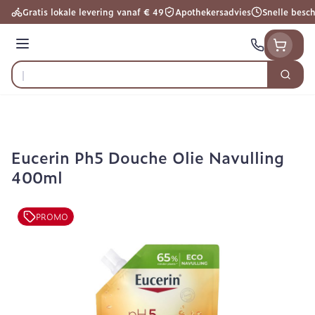
Ga naar de inhoud
Gratis lokale levering vanaf € 49
Apothekersadvies
Snelle besc
Menu
Zoek
Product, merk, categorie...
Eucerin Ph5 Douche Olie Navulling
400ml
PROMO