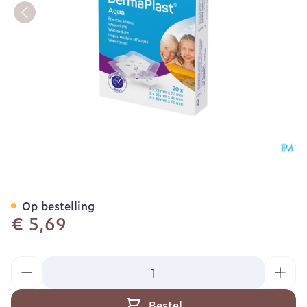
Dp Aqua 3t 20 P/s
Op bestelling
€ 5,69
Aantal
Bestel