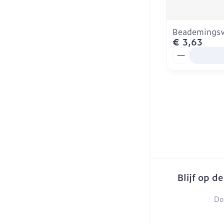
Beademingsve
€ 3,63
Aantal
Blijf op d
Do