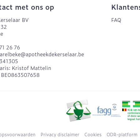
act met ons op
Klanten
erselaar BV
FAQ
 32
ke
71 26 76
arelbeke@
apotheekdekerselaar.be
341305
aris:
Kristof Mattelin
:
BE0863507658
opsvoorwaarden
Privacy disclaimer
Cookies
ODR-platform