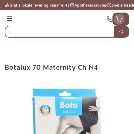
Ga naar de inhoud
Gratis lokale levering vanaf € 49
Apothekersadvies
Snelle besc
Menu
Zoek
Product, merk, categorie...
Botalux 70 Maternity Ch N4