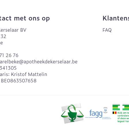
act met ons op
Klanten
erselaar BV
FAQ
 32
ke
71 26 76
arelbeke@
apotheekdekerselaar.be
341305
aris:
Kristof Mattelin
:
BE0863507658