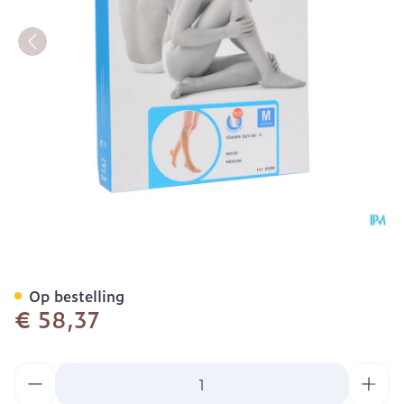
Bota Tovarix 20/ii Kous A
Op bestelling
€ 58,37
Aantal