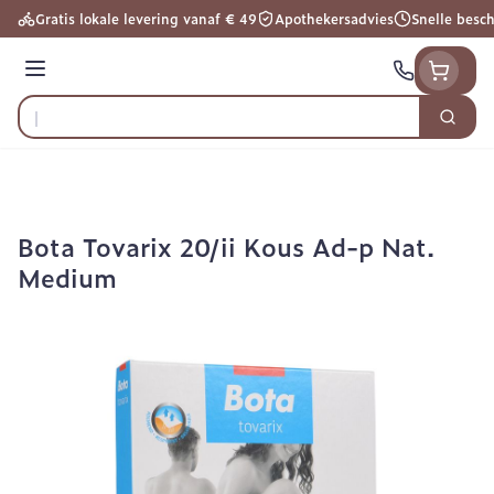
Ga naar de inhoud
Gratis lokale levering vanaf € 49
Apothekersadvies
Snelle besc
Menu
Zoek
Product, merk, categorie...
Bota Tovarix 20/ii Kous Ad-p Nat.
Medium