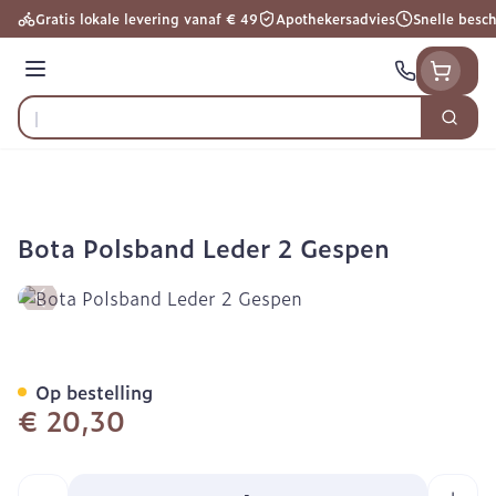
Ga naar de inhoud
Gratis lokale levering vanaf € 49
Apothekersadvies
Snelle besc
Menu
Zoek
Product, merk, categorie...
Bota Polsband Leder 2 Gespen
Bota Polsband Leder 2 Ge
Op bestelling
€ 20,30
Aantal