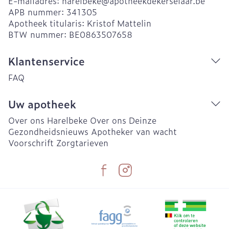
E-mailadres:
harelbeke@
apotheekdekerselaar.be
APB nummer:
341305
Apotheek titularis:
Kristof Mattelin
BTW nummer:
BE0863507658
Klantenservice
FAQ
Uw apotheek
Over ons Harelbeke
Over ons Deinze
Gezondheidsnieuws
Apotheker van wacht
Voorschrift
Zorgtarieven