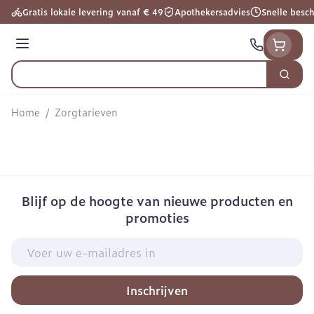
Ga naar de inhoud
Gratis lokale levering vanaf € 49
Apothekersadvies
Snelle besc
Menu
Zoek
Product, merk, categorie...
Home
/
Zorgtarieven
Blijf op de hoogte van nieuwe producten en
promoties
E-mail adres
Inschrijven